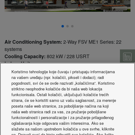
Air Conditioning System:
2-Way FSV ME1 Series: 22
systems
Cooling Capacity:
802 kW / 228 USRT
Indoor Units:
High-static ducted: 5 units
Koristimo tehnologije koje čuvaju i pristupaju informacijama
na vašem uređaju (npr. kolačići, pikseli i dodaci); radi
High wall: 5 units
pogodnosti, svi će se ovde nazivati „kolačićima“. Koristimo
4-Way Cassette: 28 units
striktno neophodne kolačiće da bi naša web lokacija
1-Way Cassette: 6 units
funkcionisala. Ostali kolačići, uključujući kolačiće trećih
Ducted: 95 units
strana, će se koristiti samo uz vašu saglasnost, za merenje
poseta naše web stranice, za poboljšanje načina na koji
Control System:
naša web stranica radi za vas, za pružanje poboljšane
Wired and wireless remote controllers
funkcionalnosti i personalizacije i za pružanje prilagođenog
oglašavanja koje odgovara vašim interesima. Ako se
The name Royal Orchids is synonymous with high-end
slažete sa našom upotrebom kolačića u ove svrhe, kliknite
na „Dozvoli sve“ da biste prihvatili sve kolačiće. Ako želite