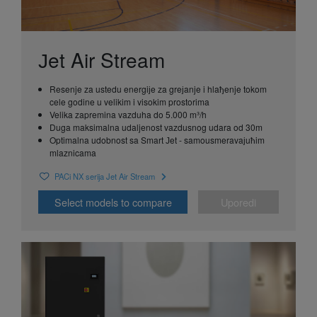
Јet Air Stream
Resenje za ustedu energiјe za greјanje i hlaђenje tokom
cele godine u velikim i visokim prostorima
Velika zapremina vazduha do 5.000 m³/h
Duga maksimalna udaljenost vazdusnog udara od 30m
Optimalna udobnost sa Smart Јet - samousmeravaјuћim
mlaznicama
PACi NX serija Jet Air Stream
Select models to compare
Uporedi