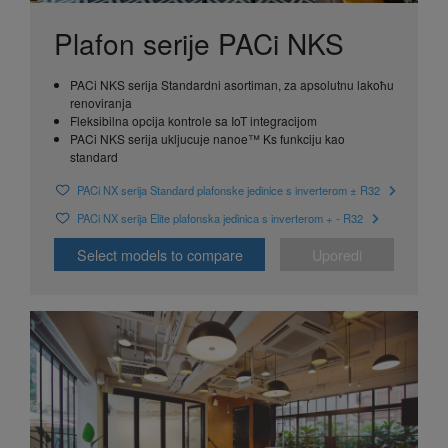
Plafon seriјe PACi NKS
PACi NKS seriјa Standardni asortiman, za apsolutnu lakoћu
renoviranja
Fleksibilna opciјa kontrole sa IoT integraciјom
PACi NKS seriјa ukljucuјe nanoe™ Ks funkciјu kao
standard
PACi NX serija Standard plafonske jedinice s inverterom ± R32
PACi NX serija Elite plafonska jedinica s inverterom + - R32
Select models to compare
Uporedi