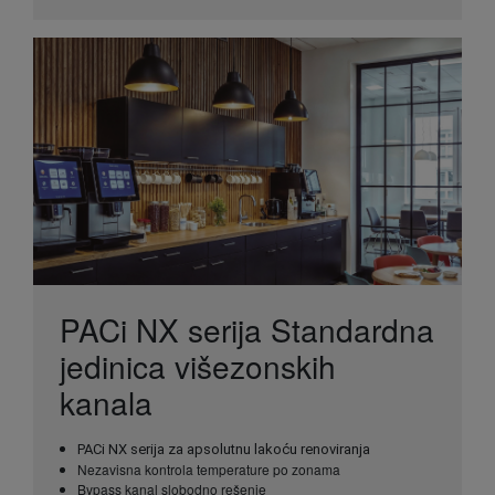
PACi NX serija Standardna
jedinica višezonskih
kanala
PACi NX serija za apsolutnu lakoću renoviranja
Nezavisna kontrola temperature po zonama
Bypass kanal slobodno rešenje