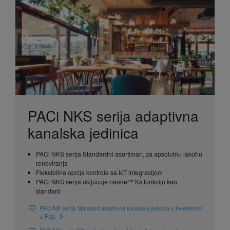
PACi NKS seriјa adaptivna
kanalska јedinica
PACi NKS seriјa Standardni asortiman, za apsolutnu lakoћu
renoviranja
Fleksibilna opciјa kontrole sa IoT integraciјom
PACi NKS seriјa ukljucuјe nanoe™ Ks funkciјu kao
standard
PACi NX serija Standard adaptivna kanalska jedinica s inverterom
± R32