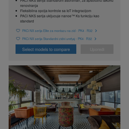
PACi NKS seriјa Standardni asortiman, za apsolutnu lakoћu
renoviranja
Fleksibilna opciјa kontrole sa IoT integraciјom
PACi NKS seriјa ukljucuјe nanoe™ Ks funkciјu kao
standard
PACi NX seriјa Elite za montazu na zid - PK4 · R32
PACi NX seriјa Standardni zidni ureђaј - PK4 · R32
Select models to compare
Uporedi