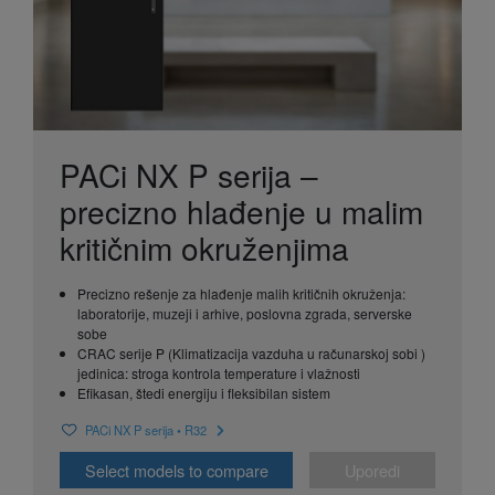
PACi NX P serija –
precizno hlađenje u malim
kritičnim okruženjima
Precizno rešenje za hlađenje malih kritičnih okruženja:
laboratorije, muzeji i arhive, poslovna zgrada, serverske
sobe
CRAC serije P (Klimatizacija vazduha u računarskoj sobi )
jedinica: stroga kontrola temperature i vlažnosti
Efikasan, štedi energiju i fleksibilan sistem
PACi NX P serija • R32
Select models to compare
Uporedi