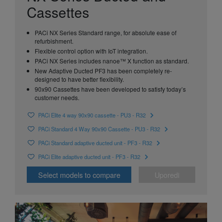
Cassettes
PACi NX Series Standard range, for absolute ease of
refurbishment.
Flexible control option with IoT integration.
PACi NX Series includes nanoe™ X function as standard.
New Adaptive Ducted PF3 has been completely re-
designed to have better flexibility.
90x90 Cassettes have been developed to satisfy today’s
customer needs.
PACi Elite 4 way 90x90 cassette - PU3 - R32
PACi Standard 4 Way 90x90 Cassette - PU3 - R32
PACi Standard adaptive ducted unit - PF3 - R32
PACi Elite adaptive ducted unit - PF3 - R32
Select models to compare
Uporedi