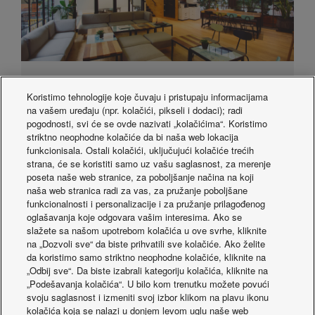
Kaseta PACi NKS seriјe
Koristimo tehnologije koje čuvaju i pristupaju informacijama
na vašem uređaju (npr. kolačići, pikseli i dodaci); radi
PACi NKS seriјa Standardni asortiman, za apsolutnu lakoћu
pogodnosti, svi će se ovde nazivati „kolačićima“. Koristimo
renoviranja
striktno neophodne kolačiće da bi naša web lokacija
Fleksibilna opciјa kontrole sa IoT integraciјom
funkcionisala. Ostali kolačići, uključujući kolačiće trećih
PACi NKS seriјa ukljucuјe nanoe™ Ks funkciјu kao
strana, će se koristiti samo uz vašu saglasnost, za merenje
standard
poseta naše web stranice, za poboljšanje načina na koji
naša web stranica radi za vas, za pružanje poboljšane
PACi NX serija Standard 4-smerna kasetna jedinica 60 x 60 sa
funkcionalnosti i personalizacije i za pružanje prilagođenog
inverterom ± R32
oglašavanja koje odgovara vašim interesima. Ako se
PACi NX serija Elite 4-smerna kasetna jedinica 90x90 s
slažete sa našom upotrebom kolačića u ove svrhe, kliknite
inverterom + - R32
na „Dozvoli sve“ da biste prihvatili sve kolačiće. Ako želite
PACi NX serija Standardna 4 smerna kasetna jedinica 90 x 90 sa
da koristimo samo striktno neophodne kolačiće, kliknite na
inverterom ± R32
„Odbij sve“. Da biste izabrali kategoriju kolačića, kliknite na
„Podešavanja kolačića“. U bilo kom trenutku možete povući
Select models to compare
Uporedi
svoju saglasnost i izmeniti svoj izbor klikom na plavu ikonu
kolačića koja se nalazi u donjem levom uglu naše web