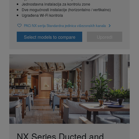
Jednostavna instalacija za kontrolu zone
Dve mogućnosti instalacije (horizontalno / vertikalno)
Ugrađena Wi-Fi kontrola
PACi NX serija Standardna jedinica višezonskih kanala
Select models to compare
Uporedi
NX Series Ducted and