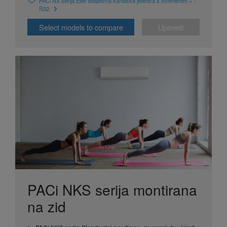
PACi NX serija Elite adaptivna kanalska jedinica s inverterom + -
R32
Select models to compare
Uporedi
PACi NKS seriјa montirana
na zid