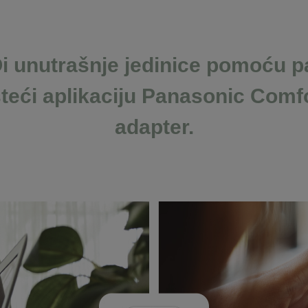
Oi unutrašnje jedinice pomoću p
steći aplikaciju Panasonic Comfo
adapter.