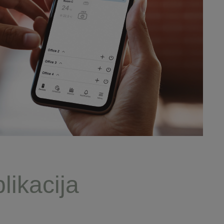
likaciјa