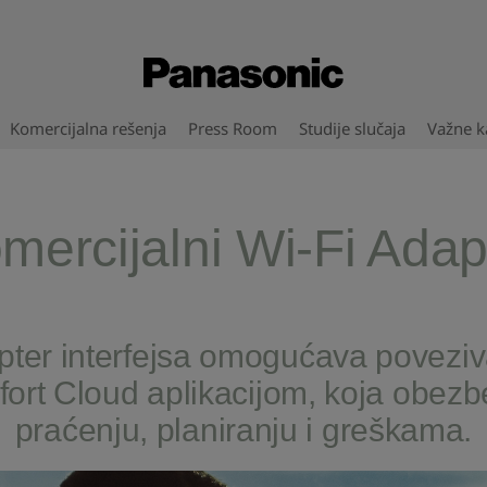
Komercijalna rešenja
Press Room
Studije slučaja
Važne ka
mercijalni Wi-Fi Adap
 interfejsa omogućava povezivanj
ort Cloud aplikacijom, koja obezbe
praćenju, planiranju i greškama.