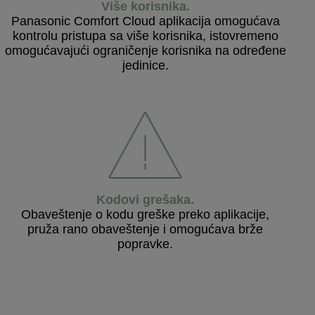
Više korisnika
.
Panasonic Comfort Cloud aplikacija omogućava
kontrolu pristupa sa više korisnika, istovremeno
omogućavajući ograničenje korisnika na određene
jedinice.
Kodovi grešaka
.
Obaveštenje o kodu greške preko aplikacije,
pruža rano obaveštenje i omogućava brže
popravke.