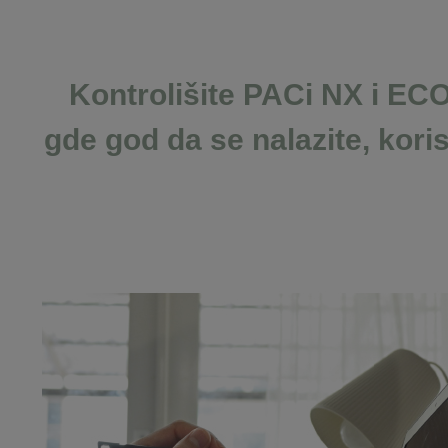
Kontrolišite PACi NX i EC
gde god da se nalazite, kori