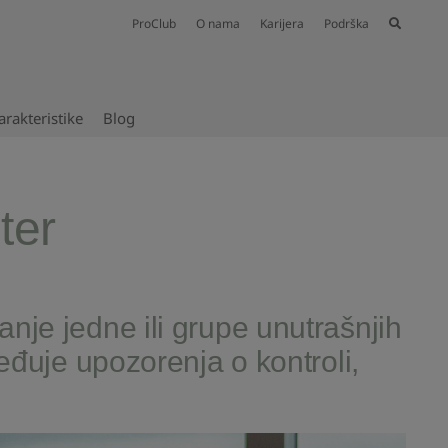
ProClub
O nama
Karijera
Podrška
rakteristike
Blog
ter
e jedne ili grupe unutrašnjih
đuje upozorenja o kontroli,