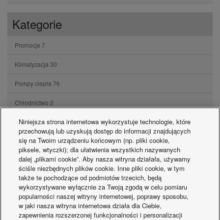
Kategorie
Promocje
7
Klimatyzacja
30
Pompy ciepła
76
Chłodnictwo
2
Niniejsza strona internetowa wykorzystuje technologie, które
Inne
47
przechowują lub uzyskują dostęp do informacji znajdujących
się na Twoim urządzeniu końcowym (np. pliki cookie,
piksele, wtyczki); dla ułatwienia wszystkich nazywanych
Posty
dalej „plikami cookie”. Aby nasza witryna działała, używamy
ściśle niezbędnych plików cookie. Inne pliki cookie, w tym
Klimatyzacja ścienna — jak działa i dla kogo jest idealna?
14-07-2026
także te pochodzące od podmiotów trzecich, będą
wykorzystywane wyłącznie za Twoją zgodą w celu pomiaru
popularności naszej witryny internetowej, poprawy sposobu,
Montaż klimatyzacji — co warto wiedzieć przed instalacją?
14-07-2026
w jaki nasza witryna internetowa działa dla Ciebie,
zapewnienia rozszerzonej funkcjonalności i personalizacji
Klimatyzacja do pokoju – jak wybrać i zamontować
14-07-2026