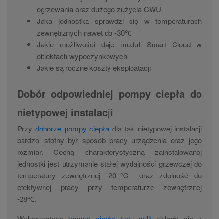
ogrzewania oraz dużego zużycia CWU
Jaka jednostka sprawdzi się w temperaturach
zewnęt
r
znych na
wet
do -30℃
Jakie możliwości daje moduł Smart Cloud w
obiektach wypoczynkowych
Jakie są roczne koszty eksploatacji
Dobór odpowiedniej pompy ciepła do
nietypowej instalacji
Przy
doborze pompy ciepła
dla tak nietypowej instalacji
bardzo istotny był sposób pracy urządzenia oraz jego
rozmiar. Cechą charakterystyczną zainstalowanej
jednostki jest utrzymanie stałej wydajności grzewczej do
temperatury zewnętrznej -20℃ oraz zdolność do
efektywnej pracy przy temperaturze zewnętrznej
-28℃.
Wykorzystana
pompa ciepła typu split
składa się z