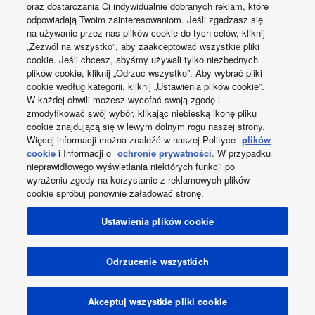
oraz dostarczania Ci indywidualnie dobranych reklam, które
urządzenie, aby cieszyć się chłodem?
odpowiadają Twoim zainteresowaniom. Jeśli zgadzasz się
na używanie przez nas plików cookie do tych celów, kliknij
„Zezwól na wszystko”, aby zaakceptować wszystkie pliki
Chłodzenie pompą ciepła – rodzaje, wydajność i dystrybucja
10-06-2026
cookie. Jeśli chcesz, abyśmy używali tylko niezbędnych
chłodu
plików cookie, kliknij „Odrzuć wszystko”. Aby wybrać pliki
cookie według kategorii, kliknij „Ustawienia plików cookie”.
Ulga termomodernizacyjna – pompa ciepła, fotowoltaika i
08-06-2026
W każdej chwili możesz wycofać swoją zgodę i
ocieplenie w jednym odliczeniu
zmodyfikować swój wybór, klikając niebieską ikonę pliku
cookie znajdującą się w lewym dolnym rogu naszej strony.
Więcej informacji można znaleźć w naszej Polityce
plików
cookie
i Informacji o
ochronie prywatności
. W przypadku
nieprawidłowego wyświetlania niektórych funkcji po
wyrażeniu zgody na korzystanie z reklamowych plików
Facebook
Instagram
Youtube
LinkedIn
cookie spróbuj ponownie załadować stronę.
O nas
Kontakt z nami
Mapa strony
Warunki korzystania
Ustawienia plików cookie
Polityka prywatności
Wykorzystanie plików cookies
Data Act
Co nowego?
Etykiety energetyczne
OWS
Region / Kraj
Odrzucenie wszystkich
Gwarancja (CC)
Polityka prywatności (CC)
OWS (CC)
Ochrona praw autorskich © 2026 Panasonic Marketing Europe
Akceptuj wszystkie pliki cookie
GmbH Wszystkie prawa zastrzeżone