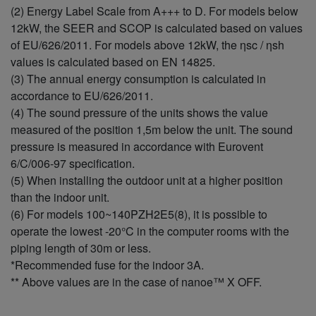
SEER/ηsc (2)
%
8,2 A++
(2) Energy Label Scale from A+++ to D. For models below
Pdesign (hlađenje)
kW
5,0
12kW, the SEER and SCOP is calculated based on values
Hlađenje- ulazna
of EU/626/2011. For models above 12kW, the ηsc / ηsh
električna snaga
kW
1,16
values is calculated based on EN 14825.
(nominalno)
(3) The annual energy consumption is calculated in
Hlađenje -ulazna
kW
0,24
snaga (min)
accordance to EU/626/2011.
Hlađenje -ulazna
(4) The sound pressure of the units shows the value
kW
1,55
snaga (maks.)
measured of the position 1,5m below the unit. The sound
Godišnja potrošnja
pressure is measured in accordance with Eurovent
energije hlađenje
kWh/a
213
(3)
6/C/006-97 specification.
Kapacitet grejanja
(5) When installing the outdoor unit at a higher position
kW
5,6
(nominalno)
than the indoor unit.
Kapacitet
kW
1,5
(6) For models 100~140PZH2E5(8), it is possible to
zagrevanja (min.)
operate the lowest -20°C in the computer rooms with the
Kapacitet
kW
6,5
zagrevanja (maks.)
piping length of 30m or less.
COP (nominalno)
*Recommended fuse for the indoor 3A.
W/W
4,71
(1)
** Above values are in the case of nanoe™ X OFF.
COP (min) (1)
W/W
7,89
COP (maks.) (1)
W/W
4,19