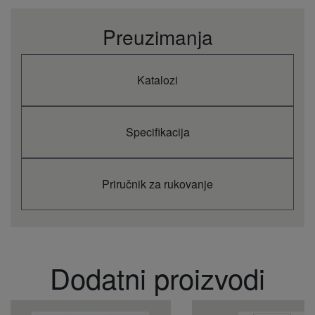
SCOP/ηsc (2)
%
4,9 A++
Rute u -10°C
kW
4,5
Preuzimanja
Ulazna energija
grejanja
kW
1,19
(nominalno)
Unutrašnja jedinica
Katalozi
napajanje grejanje
kW
0,19
(min.)
Unutrašnja jedinica
napajanje
kW
1,55
Specifikacija
grejanje(maks.)
Godišnja potrošnja
energije grejanje
kWh/a
1286
(3)
Priručnik za rukovanje
Unutrašnje jedinice
S-3650PU3E
Protok vazduha u
zatvorenom
m³/min
16,5
prostoru (Hi)
Protok vazduha u
Dodatni proizvodi
zatvorenom
m³/min
13,5
prostoru (Med)
Protok vazduha u
zatvorenom
m³/min
11,5