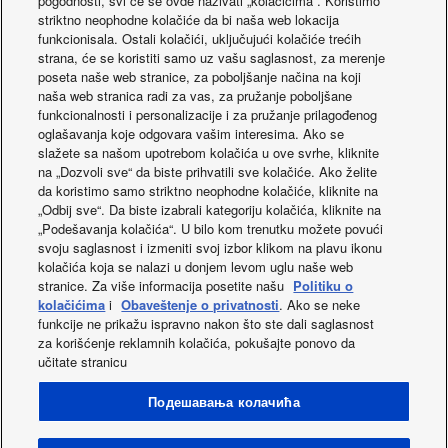
pogodnosti, svi će se ovde nazivati „kolačićima“. Koristimo
(hlađenje)
striktno neophodne kolačiće da bi naša web lokacija
Spoljna jedinica
funkcionisala. Ostali kolačići, uključujući kolačiće trećih
protok vazduha
m³/min
45
strana, će se koristiti samo uz vašu saglasnost, za merenje
(grejanje)
poseta naše web stranice, za poboljšanje načina na koji
Spoljna zvučni
naša web stranica radi za vas, za pružanje poboljšane
dB(A)
45
pritisak (hladno -Hi)
funkcionalnosti i personalizacije i za pružanje prilagođenog
Spoljna zvučni
oglašavanja koje odgovara vašim interesima. Ako se
dB(A)
48
pritisak (toplo - Hi)
slažete sa našom upotrebom kolačića u ove svrhe, kliknite
na „Dozvoli sve“ da biste prihvatili sve kolačiće. Ako želite
Spoljna zvučna
dB(A)
64
da koristimo samo striktno neophodne kolačiće, kliknite na
snaga (hladno- Hi)
„Odbij sve“. Da biste izabrali kategoriju kolačića, kliknite na
Spoljna zvučna
dB(A)
68
Nova 4-smerna 90x90
New PACi R32
„Podešavanja kolačića“. U bilo kom trenutku možete povući
snaga (toplo - Hi)
svoju saglasnost i izmeniti svoj izbor klikom na plavu ikonu
kaseta - PU3
Refrigerant Gas
Spoljna jedinica-
mm
695
kolačića koja se nalazi u donjem levom uglu naše web
dimenzija (visina)
stranice. Za više informacija posetite našu
Politiku o
Spoljna jedinica
mm
875
kolačićima
i
Obaveštenje o privatnosti
. Ako se neke
dimenzija (širina)
funkcije ne prikažu ispravno nakon što ste dali saglasnost
Spoljna jedinica
mm
320
za korišćenje reklamnih kolačića, pokušajte ponovo da
dimenzija (dubina)
učitate stranicu
Spoljna jedinica-
kg
43
Facebook
Instagram
Youtube
LinkedIn
neto težina
Подешавања колачића
Inch
O nama
Kontakt
Mapa stranica
Uvjeti uporabe
Prečnik cevi (tečni)
1/4 (6,35)
(mm)
Politika privatnosti
Politika korišćenja kolačića
Data act