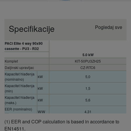
Specifikacije
Pogledaj sve
PACi Elite 4 way 90x90
cassette - PU3 - R32
5.0 kW
Komplet
KIT-50PU3ZH25
Daljinski upravljac
CZ-RTC6
Kapacitet hlađenja
kW
5,0
(nominalno)
Kapacitet hlađenja
kW
1,5
(min)
Kapacitet hlađenja
kW
5,6
(maks.)
EER (nominalno)
W/W
4,31
(1)
(1) EER and COP calculation is based in accordance to
EER (min) (1)
W/W
6,25
EER (Max) (1)
W/W
3,61
EN14511.