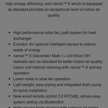
high energy efficiency, and nanoe™ X which is equipped
as standard provides an exceptional level of indoor air
quality.
High performance turbo fan, path system for heat
exchanger
Econavi: An optional intelligent sensor to reduce
waste of energy
nanoe™ X (Generator Mark 1= 4,8 trillion OH
radicals/ sec) as standard for better indoor air quality,
indoor unit internal cleaning with nanoe™ X and dry
operation
Lower noise in slow fan operation
Light weight, easy piping and integrated drain pump
for quick installation
New wired remote control CZ-RTC6BL allows easy
system setting via Bluetooth®
High volume fresh air input with optional air-intake