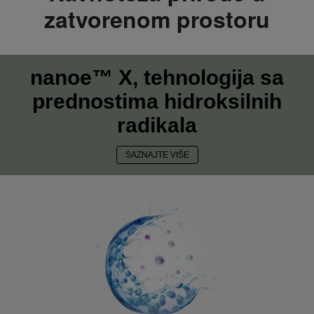
zatvorenom prostoru
nanoe™ X, tehnologija sa
prednostima hidroksilnih
radikala
SAZNAJTE VIŠE