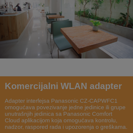
Komercijalni WLAN adapter
Adapter interfejsa Panasonic CZ-CAPWFC1
omogućava povezivanje jedne jedinice ili grupe
unutrašnjih jedinica sa Panasonic Comfort
Cloud aplikacijom koja omogućava kontrolu,
nadzor, raspored rada i upozorenja o greškama.