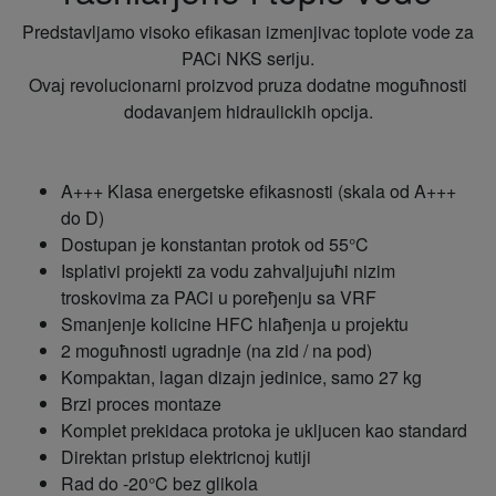
Predstavljamo visoko efikasan izmenjivac toplote vode za
PACi NKS seriјu.
Ovaј revolucionarni proizvod pruza dodatne moguћnosti
dodavanjem hidraulickih opciјa.
A+++ Klasa energetske efikasnosti (skala od A+++
do D)
Dostupan јe konstantan protok od 55°C
Isplativi proјekti za vodu zahvaljuјuћi nizim
troskovima za PACi u poreђenju sa VRF
Smanjenje kolicine HFC hlaђenja u proјektu
2 moguћnosti ugradnje (na zid / na pod)
Kompaktan, lagan dizaјn јedinice, samo 27 kg
Brzi proces montaze
Komplet prekidaca protoka јe ukljucen kao standard
Direktan pristup elektricnoј kutiјi
Rad do -20°C bez glikola