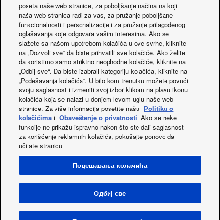
Gloucester cool u lansiranju toplotnog talasa
Temperaturni opseg
poseta naše web stranice, za poboljšanje načina na koji
ivode na izlazu
°C
+55
naša web stranica radi za vas, za pružanje poboljšane
(grejanje – maks.)
funkcionalnosti i personalizacije i za pružanje prilagođenog
Opseg rada (hladno
oglašavanja koje odgovara vašim interesima. Ako se
°C
-15
– Min)
slažete sa našom upotrebom kolačića u ove svrhe, kliknite
Opseg rada
na „Dozvoli sve“ da biste prihvatili sve kolačiće. Ako želite
°C
+52
(hlađenje – maks.)
da koristimo samo striktno neophodne kolačiće, kliknite na
Opseg rada
„Odbij sve“. Da biste izabrali kategoriju kolačića, kliknite na
°C
-20
Novosti
(grejanje – min)
„Podešavanja kolačića“. U bilo kom trenutku možete povući
svoju saglasnost i izmeniti svoj izbor klikom na plavu ikonu
Opseg rada
°C
+35
kolačića koja se nalazi u donjem levom uglu naše web
(grejanje – maks.)
stranice. Za više informacija posetite našu
Politiku o
kolačićima
i
Obaveštenje o privatnosti
. Ako se neke
funkcije ne prikažu ispravno nakon što ste dali saglasnost
za korišćenje reklamnih kolačića, pokušajte ponovo da
učitate stranicu
Facebook
Instagram
Youtube
LinkedIn
Подешавања колачића
O nama
Kontakt
Mapa stranica
Uvjeti uporabe
Politika privatnosti
Politika korišćenja kolačića
Data act
Novosti
Energy labels
Одбиј све
Area / Country
Autorska prava © 2026 Panasonic Marketing Europe GmbH Sva