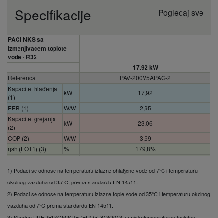
Specifikacije
Pogledaj sve
PACi NKS sa
izmenjivacem toplote
vode · R32
17.92 kW
Referenca
PAV-200V5APAC-2
Kapacitet hlađenja
kW
17,92
(1)
EER (1)
W/W
2,95
Kapacitet grejanja
kW
23,06
(2)
COP (2)
W/W
3,69
ηsh (LOT1) (3)
%
179,8%
Klasa energetske
efikasnosti 35 °C (niska
1) Podaci se odnose na temperaturu izlazne ohlaђene vode od 7°C i temperaturu
A+++
temperatura HP) (Skala
okolnog vazduha od 35°C, prema standardu EN 14511.
A+++ do D) (4)
2) Podaci se odnose na temperaturu izlazne tople vode od 35°C i temperaturu okolnog
Klasa energetske
efikasnosti 55 °C (niska
vazduha od 7°C prema standardu EN 14511.
A++
temperatura HP) (Skala
3) Shodno UREDBI KOMISIЈE (EU) br. 813/2013 za niskotemperaturne toplotne