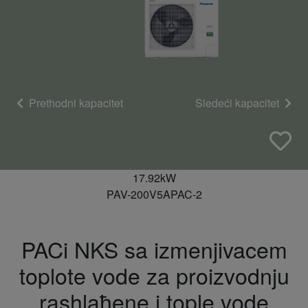
Prethodni kapacitet
Sledeći kapacitet
17.92kW
PAV-200V5APAC-2
PACi NKS sa izmenjivacem
toplote vode za proizvodnju
rashlaђene i tople vode