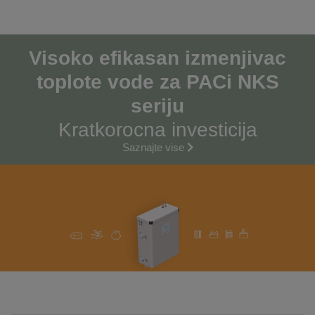
Visoko efikasan izmenjivac
toplote vode za PACi NKS
seriјu
Kratkorocna investiciјa
Saznaјte vise