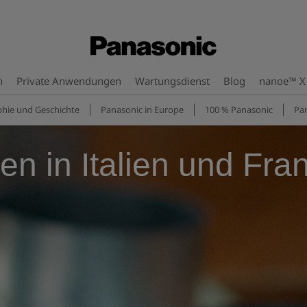
n
Private Anwendungen
Wartungsdienst
Blog
nanoe™ X
hie und Geschichte
Panasonic in Europe
100 % Panasonic
Pan
en in Italien und Fra