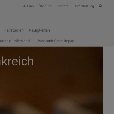
PRO Club
Über uns
Karriere
Unterstützung
Fallstudien
Neuig­keiten
asonic Professional
Panasonic Green Impact
nkreich