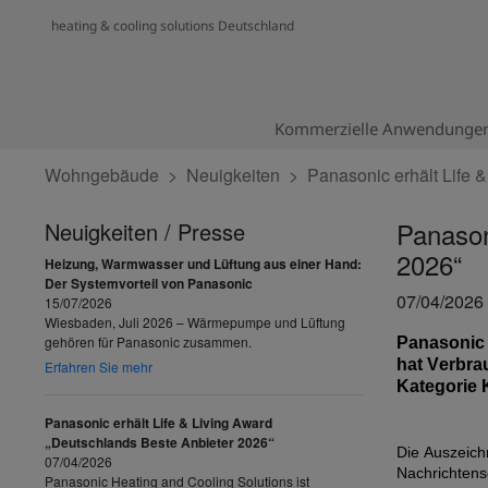
heating & cooling solutions Deutschland
Kommerzielle Anwendunge
Wohngebäude
Neuig­keiten
Panasonic erhält Life 
Panason
Neuigkeiten / Presse
2026“
Heizung, Warmwasser und Lüftung aus einer Hand:
Der Systemvorteil von Panasonic
07/04/2026
15/07/2026
Wiesbaden, Juli 2026 – Wärmepumpe und Lüftung
gehören für Panasonic zusammen.
Panasoni
hat Verbra
Erfahren Sie mehr
Kategorie
K
Panasonic erhält Life & Living Award
„Deutschlands Beste Anbieter 2026“
Die Auszeich
07/04/2026
Nachrichten
Panasonic Heating and Cooling Solutions ist