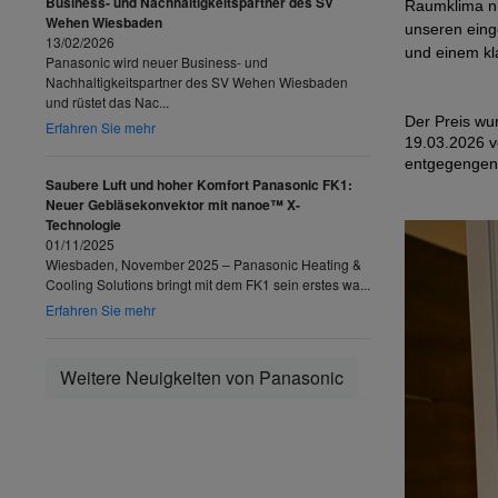
Business- und Nachhaltigkeitspartner des SV
Raumklima nic
Wehen Wiesbaden
unseren eing
13/02/2026
und einem kl
Panasonic wird neuer Business- und
Nachhaltigkeitspartner des SV Wehen Wiesbaden
und rüstet das Nac...
Der Preis wu
Erfahren Sie mehr
1
9
.03.202
6
v
entgegenge
Saubere Luft und hoher Komfort Panasonic FK1:
Neuer Gebläsekonvektor mit nanoe™ X-
Technologie
01/11/2025
Wiesbaden, November 2025 – Panasonic Heating &
Cooling Solutions bringt mit dem FK1 sein erstes wa...
Erfahren Sie mehr
Weitere Neuigkeiten von Panasonic