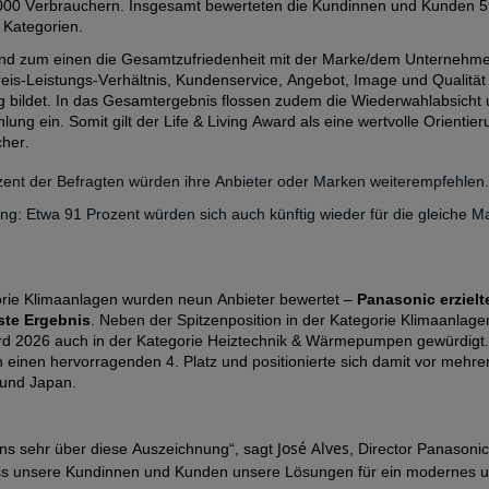
000 Verbrauchern
.
Insgesamt bewerteten die Kundinnen und Kunden 
 Kategorien
.
nd zum einen die Gesamtzufriedenheit mit der Marke/dem Unternehmen
reis-Leistungs-Verhältnis, Kundenservice, Angebot, Image und Qualität
ng bildet. In das Gesamtergebnis flossen zudem die Wiederwahlabsicht u
ung ein. Somit gilt der Life & Living Award als eine wertvolle Orientie
her.
ent der Befragten würden ihre Anbieter oder Marken weiterempfehlen.
g: Etwa 91 Prozent würden sich auch künftig wieder für die gleiche M
orie Klimaanlagen wurden neun Anbieter bewertet –
Panasonic erzielte
ste Ergebnis
. Neben der Spitzenposition in der Kategorie Klimaanlag
rd 202
6
auch in der Kategorie Heiztechnik & Wärmepumpen gewürdigt. 
einen hervorragenden 4. Platz und positionierte sich damit vor mehre
und Japan.
José Alves
uns sehr über diese Auszeichnung“, sagt
, Director Panasoni
ass unsere Kundinnen und Kunden unsere Lösungen für ein modernes un