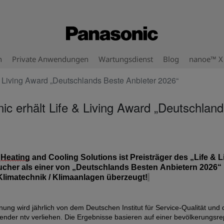
n
Private Anwendungen
Wartungsdienst
Blog
nanoe™ X
& Living Award „Deutschlands Beste Anbieter 2026“
ic erhält Life & Living Award „Deutschlan
c
Heating
and Cooling Solutions ist Preisträger des „Life & 
ucher als einer von „Deutschlands Be
sten
Anbietern 202
6
“
limatechnik / Klimaanlagen
überzeugt!
nung wird jährlich von dem Deutschen Institut für Service-Qualität und
sender
ntv
verliehen. Die Ergebnisse basieren auf einer bevölkerungsr