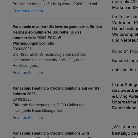
mehr als
43
.
Preisträger des „Life & Living Award 2026“ und hat ...
Marken
in 69
Erfahren Sie mehr
Im Fokus sta
Vertrauen, P
Panasonic erweitert die invertergesteuerte, für den
Dienstleistu
Heizbetrieb optimierte Baureihe für das
Weiterempfehl
kommerzielle R290 ECOi-W
und Verbrauc
Wärmepumpenportfolio
23/03/2026
Rund 84 Proz
Die R290 ECOi-W Technologie der nächsten
Generation bietet hocheffiziente, CO₂-arme
Kundenbindun
Heizlösungen...
entscheiden.
Erfahren Sie mehr
In der Kateg
Panasonic Heating & Cooling Solutions auf der IFH
das
zweit
be
Intherm 2026
& Living Awa
23/03/2026
Unternehmen 
Effiziente Wärmepumpen, R290-Chiller und
Deutschland 
intelligente Raumklimageräte
Erfahren Sie mehr
„Wir freuen 
Panasonic Heating & Cooling Solutions wird
bestätigt, d