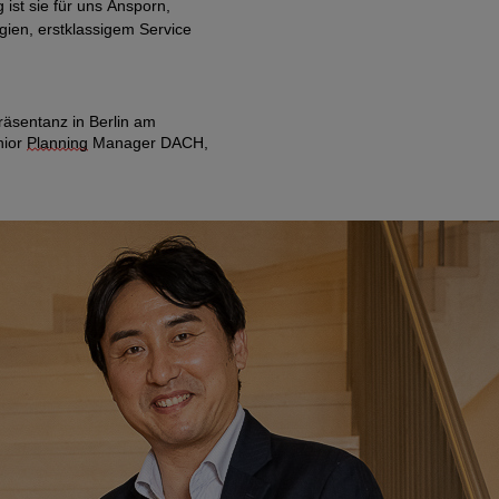
ist sie für uns Ansporn,
ien, erstklassigem Service
räsentanz in Berlin am
nior
Planning
Manage
r DACH,