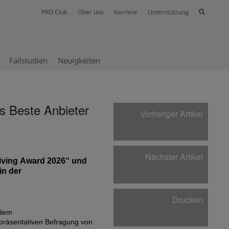
PRO Club
Über uns
Karriere
Unterstützung
Fallstudien
Neuig­keiten
ds Beste Anbieter
Vorheriger Artikel
Nächster Artikel
Living Award 202
6
“ und
 in der
Drucken
 dem
epräsentativen Befragung von