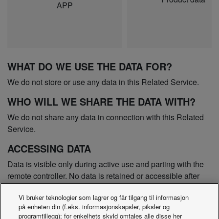
APP
WHAT DO WE USE THE DATA FOR?
We do not store or use any data in this Related Service.
WHO WILL WE SHARE THE DATA WITH?
We do not share any data in connection with this Related
Service.
ACCESSING DATA
Data is visible only during active use and parting with the
remote controller. No data is retained or accessible after
the session ends.
Vi bruker teknologier som lagrer og får tilgang til informasjon
COMPLAINTS
på enheten din (f.eks. informasjonskapsler, piksler og
programtillegg); for enkelhets skyld omtales alle disse her