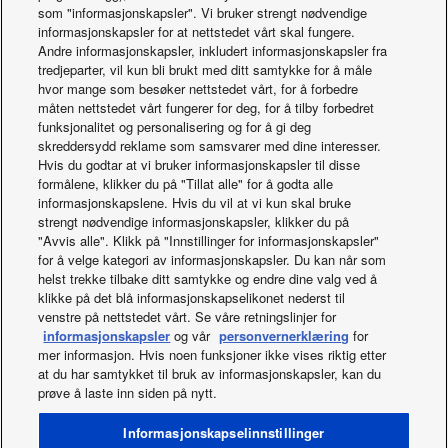
If the User is not satisfied with how we handle the Data, the
som "informasjonskapsler". Vi bruker strengt nødvendige
User is entitled to lodge a complaint with the competent
informasjonskapsler for at nettstedet vårt skal fungere.
Andre informasjonskapsler, inkludert informasjonskapsler fra
authority, designated in accordance with Article 37(5), point
tredjeparter, vil kun bli brukt med ditt samtykke for å måle
(b) of the Data Act.
hvor mange som besøker nettstedet vårt, for å forbedre
måten nettstedet vårt fungerer for deg, for å tilby forbedret
CONTACT
funksjonalitet og personalisering og for å gi deg
skreddersydd reklame som samsvarer med dine interesser.
For any questions regarding the handling of Data, please
Hvis du godtar at vi bruker informasjonskapsler til disse
contact us at:
formålene, klikker du på "Tillat alle" for å godta alle
DataAct@eu.panasonic.com
informasjonskapslene. Hvis du vil at vi kun skal bruke
strengt nødvendige informasjonskapsler, klikker du på
You can also contact our EU representative at:
"Avvis alle". Klikk på "Innstillinger for informasjonskapsler"
for å velge kategori av informasjonskapsler. Du kan når som
Panasonic Europe B.V. Germany Branch
helst trekke tilbake ditt samtykke og endre dine valg ved å
Hagenauerstrasse 43
klikke på det blå informasjonskapselikonet nederst til
D-65203 Wiesbaden
venstre på nettstedet vårt. Se våre retningslinjer for
Germany
informasjonskapsler
og vår
personvernerklæring
for
mer informasjon. Hvis noen funksjoner ikke vises riktig etter
at du har samtykket til bruk av informasjonskapsler, kan du
prøve å laste inn siden på nytt.
Facebook
Instagram
Youtube
LinkedIn
Om oss
Kontakt oss
Områdekart
Vilkår for bruk
Informasjonskapselinnstillinger
Personvernpolicy
Policy om informasjonskapsler