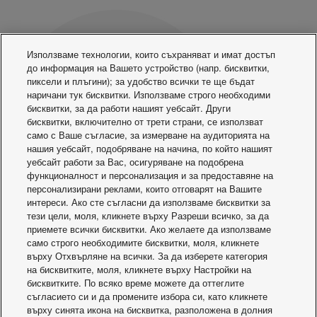
Използваме технологии, които съхраняват и имат достъп
до информация на Вашето устройство (напр. бисквитки,
пиксели и плъгини); за удобство всички те ще бъдат
наричани тук бисквитки. Използваме строго необходими
бисквитки, за да работи нашият уебсайт. Други
бисквитки, включително от трети страни, се използват
само с Ваше съгласие, за измерване на аудиторията на
нашия уебсайт, подобряване на начина, по който нашият
уебсайт работи за Вас, осигуряване на подобрена
функционалност и персонализация и за предоставяне на
персонализирани реклами, които отговарят на Вашите
интереси. Ако сте съгласни да използваме бисквитки за
тези цели, моля, кликнете върху Разреши всичко, за да
приемете всички бисквитки. Ако желаете да използваме
Quick Menu button (For more details, refer to the
само строго необходимите бисквитки, моля, кликнете
separate Quick Menu Guide)
върху Отхвърляне на всички. За да изберете категория
Back button. Returns to the previous screen
на бисквитките, моля, кликнете върху Настройки на
LCD Display
бисквитките. По всяко време можете да оттеглите
съгласието си и да промените избора си, като кликнете
Main Menu button. For function setup
върху синята икона на бисквитка, разположена в долния
ON/OFF button. Starts/Stops operation