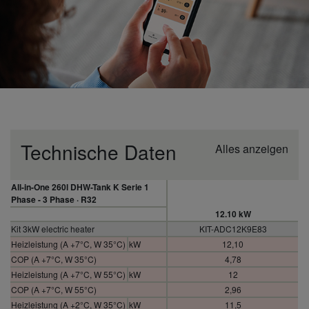
Technische Daten
Alles anzeigen
All-in-One 260l DHW-Tank K Serie 1
Phase - 3 Phase · R32
12.10 kW
Kit 3kW electric heater
KIT-ADC12K9E83
Heizleistung (A +7°C, W 35°C)
kW
12,10
COP (A +7°C, W 35°C)
4,78
Heizleistung (A +7°C, W 55°C)
kW
12
COP (A +7°C, W 55°C)
2,96
Heizleistung (A +2°C, W 35°C)
kW
11,5