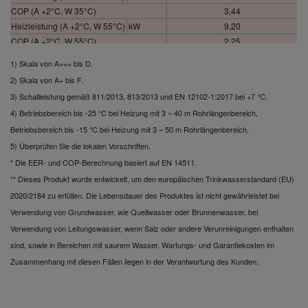
COP (A +2°C, W 35°C)
3,44
Heizleistung (A +2°C, W 55°C)
kW
9,20
COP (A +2°C, W 55°C)
2,25
Heizleistung (A -7°C, W 35°C)
kW
10,10
1) Skala von A+++ bis D.
COP (A -7°C, W 35°C)
2,74
2) Skala von A+ bis F.
Heating capacity (A -7°C, W
kW
8,40
3) Schallleistung gemäß 811/2013, 813/2013 und EN 12102-1:2017 bei +7 °C.
55°C)
4) Betriebsbereich bis -25 °C bei Heizung mit 3 ~ 40 m Rohrlängenbereich,
COP (A -7°C, W 55°C)
1,97
Kühlleistung (A 35°C, W 7°C)
kW
10,70
Betriebsbereich bis -15 °C bei Heizung mit 3 ~ 50 m Rohrlängenbereich.
EER (A 35°C, W 7°C)
2,68
5) Überprüfen Sie die lokalen Vorschriften.
Kühlleistung (A 35°C, W 18°C)
kW
10,70
* Die EER- und COP-Berechnung basiert auf EN 14511.
EER (A 35°C, W 18°C)
3,92
** Dieses Produkt wurde entwickelt, um den europäischen Trinkwasserstandard (EU)
Heating average climate.
2020/2184 zu erfüllen. Die Lebensdauer des Produktes ist nicht gewährleistet bei
Seasonal energy efficiency (W
SCOP
4,58 / 3,33
Verwendung von Grundwasser, wie Quellwasser oder Brunnenwasser, bei
35°C / W 55°C)
Verwendung von Leitungswasser, wenn Salz oder andere Verunreinigungen enthalten
Mittleres Klima.
Raumheizungs-
sind, sowie in Bereichen mit saurem Wasser. Wartungs- und Garantiekosten im
ηs %
180 / 130
Energieeffizienz (W 35°C / W
Zusammenhang mit diesen Fällen liegen in der Verantwortung des Kunden.
55°C)
Mittleres Klima.
Raumheizungs-
A+++ to
A+++ / A++
Energieeffizienzklasse (W
D