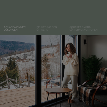
AQUAREA ZIMMER-
BELÜFTUNG DES
AQUAREA SMART-
LÖSUNGEN
ÖFFNERS
LÜFTERKONVEKTOREN