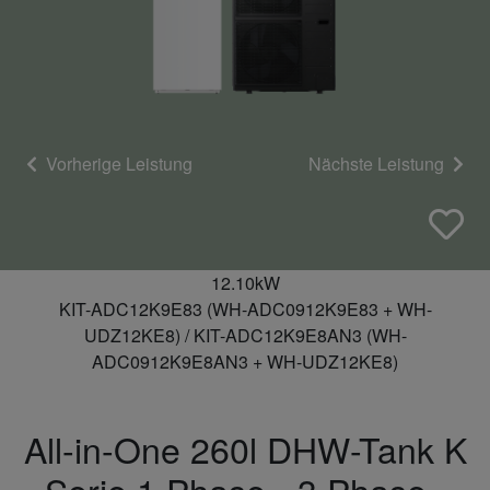
Vorherige Leistung
Nächste Leistung
12.10kW
KIT-ADC12K9E83 (WH-ADC0912K9E83 + WH-
UDZ12KE8) / KIT-ADC12K9E8AN3 (WH-
ADC0912K9E8AN3 + WH-UDZ12KE8)
All-in-One 260l DHW-Tank K