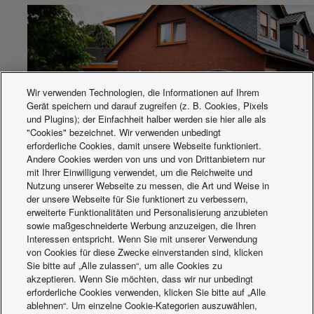
Abmessung (T)
mm
602
Nettogewicht
kg
119
Water pipe connector
Inch
R 11⁄4
Hocheffizienzpumpe (Drehzahlstufen)
Variable Geschwindigkeit
Hocheffizienzpumpe
W
145
(Leistungsaufnahme min.)
Wir verwenden Technologien, die Informationen auf Ihrem
Warmwasservolumenstrom
L/min
34,4
Gerät speichern und darauf zugreifen (z. B. Cookies, Pixels
(∆T=5 K. 35°C)
und Plugins); der Einfachheit halber werden sie hier alle als
Speichervolumen
L
260
"Cookies" bezeichnet. Wir verwenden unbedingt
Max.
erforderliche Cookies, damit unsere Webseite funktioniert.
°C
65
Brauchwarmwassertemperatur
Andere Cookies werden von uns und von Drittanbietern nur
Effizient heizen mit Aquarea und tado°
Material der Speicherinnenseite
Edelstahl
mit Ihrer Einwilligung verwendet, um die Reichweite und
Lastprofil gem. EN16147
XL
Nutzung unserer Webseite zu messen, die Art und Weise in
der unsere Webseite für Sie funktionert zu verbessern,
DHW tank ERP average
A+ to F
A+
erweiterte Funktionalitäten und Personalisierung anzubieten
climate efficiency rating (2)
sowie maßgeschneiderte Werbung anzuzeigen, die Ihren
DHW tank ERP warm climate
A+ to F
A+
Interessen entspricht. Wenn Sie mit unserer Verwendung
efficiency rating (2)
von Cookies für diese Zwecke einverstanden sind, klicken
DHW tank ERP cold climate
A+ to F
A
Sie bitte auf „Alle zulassen“, um alle Cookies zu
efficiency rating (2)
akzeptieren. Wenn Sie möchten, dass wir nur unbedingt
Warmwasserbereitungs-
ηwh %
123
erforderliche Cookies verwenden, klicken Sie bitte auf „Alle
Aktuelles
Energieeffizienz
ablehnen“. Um einzelne Cookie-Kategorien auszuwählen,
DHW tank ERP average