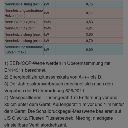
Nennkühlleistung (min.)
kW
0,75
Nennleistungsaufnahme
kW
0,17
Heizen (min.)
Nenn-COP (1) (max.)
W/W
3,53
Nenn-COP (1) (min.)
W/W
4,24
Nennheizleistung (max.)
kW
3,60
Nennheizleistung (min.)
kW
0,70
Nennleistungsaufnahme
kW
0,60
Kühlen (max.)
Nennleistungsaufnahme
kW
0,18
1) EER-/COP-Werte werden in Übereinstimmung mit
Kühlen (min.)
EN14511 berechnet.
Nenn-EER (1) (max.)
W/W
4,00
2) Energieeffizienzklassenskala von A+++ bis D.
Nenn-EER (1) (min.)
W/W
4,17
Nennkühlleistung (max.)
kW
2,40
3) Der Jahresstromverbrauch errechnet sich nach den
Nennleistungsaufnahme
Vorgaben der EU-Verordnung 626/2011.
kW
1,02
Heizen (max.)
4) Messpositionen – Innengerät: 1 m Entfernung vor und
Außentemperatur -
80 cm unter dem Gerät; Außengerät: 1 m vor und 1 m hinter
Grenzwerte Heizen
°C
+24
dem Gerät. Die Schalldruckpegel-Messwerte basieren auf
(max.)
Außentemperatur -
JIS C 9612. Flüster: Flüsterbetrieb. Niedrig: niedrigste
Grenzwerte Heizen
°C
-15
einstellbare Ventilatordrehzahl.
(min.)