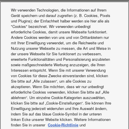
fuse
Heating capacity at -7°C
kW
2,14
Wir verwenden Technologien, die Informationen auf Ihrem
Nenn-EER (1)
W/W
4,08
Gerät speichern und darauf zugreifen (z. B. Cookies, Pixels
Aktuelles
und Plugins); der Einfachheit halber werden sie hier alle als
Nenn-COP (1)
W/W
4,15
"Cookies" bezeichnet. Wir verwenden unbedingt
Nennheizleistung
kW
2,70
erforderliche Cookies, damit unsere Webseite funktioniert.
Nennkühlleistung
kW
2,00
Andere Cookies werden von uns und von Drittanbietern nur
Außentemperatur -
mit Ihrer Einwilligung verwendet, um die Reichweite und
Grenzwerte Kühlen
°C
-10
Nutzung unserer Webseite zu messen, die Art und Weise in
(min.)
der unsere Webseite für Sie funktionert zu verbessern,
Nennleistungsaufnahme
erweiterte Funktionalitäten und Personalisierung anzubieten
kW
0,65
Heizen
sowie maßgeschneiderte Werbung anzuzeigen, die Ihren
Interessen entspricht. Wenn Sie mit unserer Verwendung
von Cookies für diese Zwecke einverstanden sind, klicken
Sie bitte auf „Alle zulassen“, um alle Cookies zu
akzeptieren. Wenn Sie möchten, dass wir nur unbedingt
erforderliche Cookies verwenden, klicken Sie bitte auf „Alle
ablehnen“. Um einzelne Cookie-Kategorien auszuwählen,
Aerowings
klicken Sie bitte auf „Cookie-Einstellungen“. Sie können Ihre
Einwilligung jederzeit widerrufen und Ihre Auswahl ändern,
indem Sie auf das blaue Cookie-Symbol in der unteren
linken Ecke unserer Website klicken. Weitere Informationen
finden Sie in unserer
Cookie-Richtlinie
und