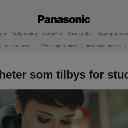
nger
Boligløsning
nanoe™ X
Case-studier
Høydepunkten
Meet our team
Offered opportunities
Recruitment process
heter som tilbys for stu