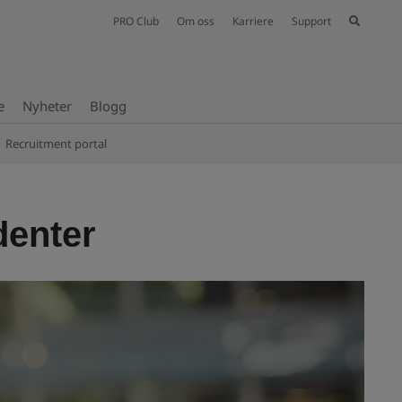
PRO Club
Om oss
Karriere
Support
e
Nyheter
Blogg
Recruitment portal
denter