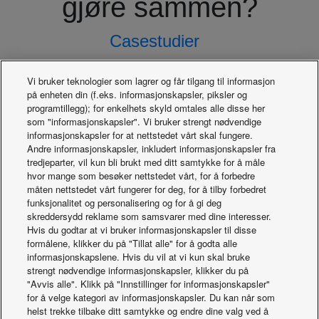
gjøre sammen?
Casestudier
Vi bruker teknologier som lagrer og får tilgang til informasjon
på enheten din (f.eks. informasjonskapsler, piksler og
programtillegg); for enkelhets skyld omtales alle disse her
som "informasjonskapsler". Vi bruker strengt nødvendige
informasjonskapsler for at nettstedet vårt skal fungere.
Andre informasjonskapsler, inkludert informasjonskapsler fra
Recruitment portal
tredjeparter, vil kun bli brukt med ditt samtykke for å måle
hvor mange som besøker nettstedet vårt, for å forbedre
måten nettstedet vårt fungerer for deg, for å tilby forbedret
funksjonalitet og personalisering og for å gi deg
skreddersydd reklame som samsvarer med dine interesser.
Hvis du godtar at vi bruker informasjonskapsler til disse
formålene, klikker du på "Tillat alle" for å godta alle
informasjonskapslene. Hvis du vil at vi kun skal bruke
strengt nødvendige informasjonskapsler, klikker du på
"Avvis alle". Klikk på "Innstillinger for informasjonskapsler"
for å velge kategori av informasjonskapsler. Du kan når som
helst trekke tilbake ditt samtykke og endre dine valg ved å