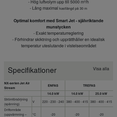
- Hög luftvolym upp till 5000 m³/h
- Lång maximal
kastlängd
på 30 m
Optimal komfort med Smart Jet - självriktande
munstycken
- Exakt temperaturreglering
- Förhindrar skiktning och upprätthåller en idealisk
temperatur uteslutande i vistelseområdet
Specifikationer
Visa alla
NX-serien Jet Air
ENFAS
TREFAS
Stream
14.0 kW
14.0 kW
25.0 kW
Strömförsörjning
V
220 - 230 - 240
380 - 400 - 415
380 - 400 - 415
(spänning)
Driftområde
(uppvärmning –
°C
-20
-20
-20