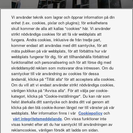
°C
-20 (5)
-20 (5)
-15
(kylning – min.)
Värmekapacitet
kW
15,3
15,3
24,0
(nominell)
Vi använder teknik som lagrar och öppnar information på din
enhet (t.ex. cookies, pixlar och plugins); för enkelhetens
COP (nominellt)
W/W
3,33
3,33
3,55
skull kommer de alla att kallas "cookies" här. Vi använder
(1)
Aquarea-kaskad för Porsche-byggnad
strikt nödvändiga cookies för att få vår webbplats att
EER (nominellt) (1)
W/W
3,38
3,38
2,74
fungera. Andra cookies, inklusive de från tredje part,
Köldmedium (R32)
kg / T
3,00 / 2,03
3,00 / 2,03
4,80 / 3,24
kommer endast att användas med ditt samtycke, för att
/ CO2-ekv.
mäta publiken på vår webbplats, för att förbättra hur vår
Inomhusmått
mm
1.010
1.010
1.360
webbplats fungerar för dig, för att tillhandahålla förbättrad
(bredd)
funktionalitet och personalisering och för att förse dig med
Inomhusmått
skräddarsydd reklam som motsvarar dina intressen. Om du
mm
893
893
953
(djup)
samtycker till vår användning av cookies för dessa
Rördiameter
Inch
ändamål, klicka på "Tillåt alla" för att acceptera alla cookies.
3/8 (9,52)
3/8 (9,52)
1/2 (12,70)
(vätska)
(mm)
Om du vill att vi endast använder strikt nödvändiga cookies,
Bra att veta
Inch
vänligen klicka på "Avvisa alla". För att välja per cookie-
Rördiameter (gas)
5/8 (15,88)
5/8 (15,88)
7/8 (22,22)
(mm)
kategori, klicka på "Cookie-inställningar". Du kan när som
Rörlängd för extra
helst återkalla ditt samtycke och ändra ditt val genom att
m
30
30
30
gas
klicka på den blå cookie-ikonen längst ner till vänster på vår
webbplats. Mer information finns i vår
Cookiepolicy
och
Extra gasmängd
g/m
40
40
80
vårt integritetsmeddelande
. Om vissa funktioner inte
KIT-
KIT-
KIT-
Kit
visas korrekt efter att du har samtyckt till användningen av
140MC5ZH5
140MC5ZH8
250MC5ZH8
reklamcookies, vänligen försök att ladda om sidan.
P-
P-
P-