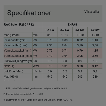
Specifikationer
Visa alla
RAC Solo - R290 / R32
ENFAS
1.7 kW
2.0 kW
2.5 kW
3.0 kW
Mått (Bredd)
mm
810
1 010
1 010
1 010
Kylkapacitet (min)
kW
0,70
0,83
0,92
1,40
Kylkapacitet (max)
kW
2,35
2,64
3,10
3,50
Värmekapacitet (min)
kW
0,75
0,71
0,79
1,35
Värmekapacitet (max)
kW
2,40
2,64
3,05
3,50
Fuktavskiljningsvolym
L/h
0,7
0,8
0,9
1,2
COP (1)
W/W
3,15
3,31
3,28
3,12
Luftflöde (Med)
m³/min
5,0
5,2
5,3
5,8
Mått (Höjd)
mm
549
549
549
549
Driftområde
°C
+18
+18
+18
+18
(uppvärmning – max)
1) EER- och COP-beräkningen baseras i enlighet med EN 14511.
Mått (Djup)
mm
165
165
165
165
2) Energimärkningsskala från A+++ till D.
Strömförsörjning
V
230
230
230
230
3) Ljudtrycket visar det värde som uppmätts vid 2 m, enligt ISO 7779.
EER (1)
W/W
3,01
3,29
3,25
2,74