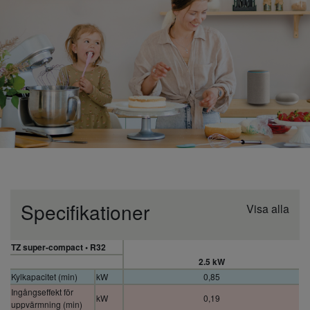
Specifikationer
Visa alla
TZ super-compact • R32
2.5 kW
Kylkapacitet (min)
kW
0,85
Ingångseffekt för
kW
0,19
uppvärmning (min)