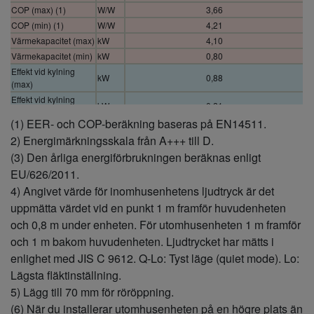
COP (max) (1)
W/W
3,66
COP (min) (1)
W/W
4,21
Värmekapacitet (max)
kW
4,10
Värmekapacitet (min)
kW
0,80
Effekt vid kylning
kW
0,88
(max)
Effekt vid kylning
kW
0,21
(min)
(1) EER- och COP-beräkning baseras på EN14511.
EER (max) (1)
W/W
3,41
2) Energimärkningsskala från A+++ till D.
EER (min) (1)
W/W
4,05
(3) Den årliga energiförbrukningen beräknas enligt
Kylkapacitet (max)
kW
3,00
EU/626/2011.
Ingångseffekt för
kW
1,12
uppvärmning (max)
4) Angivet värde för inomhusenhetens ljudtryck är det
Driftområde
uppmätta värdet vid en punkt 1 m framför huvudenheten
°C
+24
(uppvärmning – max)
och 0,8 m under enheten. För utomhusenheten 1 m framför
Driftområde
°C
-15
och 1 m bakom huvudenheten. Ljudtrycket har mätts i
(uppvärmning – min)
enlighet med JIS C 9612. Q-Lo: Tyst läge (quiet mode). Lo:
Driftområde (kylning
°C
+43
– max)
Lägsta fläktinställning.
Höjdskillnad (in/ut)
5) Lägg till 70 mm för röröppning.
m
15
(6)
(6) När du installerar utomhusenheten på en högre plats än
Utomhusmått (djup)