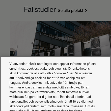
Nettovikt utomhus
kg
25
Fallstudier
Ljudtryck utomhus
Se alla projekt
dB(A)
47
(kylning – hög) (4)
Nettovikt inomhus
kg
8
Mått inomhus (höjd)
mm
290
Pdesign vid -10 °C
kW
2,40
Strömkälla inomhus
V
230
Rörlängdsintervall
m
3 ~ 15
Köldmedium (R32) /
kg / T
0,67 / 0,452
CO2-ekv.
Kit
KIT-TZ25-WKE
Extra gasmängd
g/m
10
Vi använder teknik som lagrar och öppnar information på din
Rörlängd för extra
enhet (t.ex. cookies, pixlar och plugins); för enkelhetens
m
7,5
gas
skull kommer de alla att kallas "cookies" här. Vi använder
Inch
Aquarea-kaskad för Porsche-byggnad
strikt nödvändiga cookies för att få vår webbplats att
Rördiameter (gas)
3/8 (9,52)
(mm)
fungera. Andra cookies, inklusive de från tredje part,
Inch
kommer endast att användas med ditt samtycke, för att
Rördiameter (vätska)
1/4 (6,35)
(mm)
mäta publiken på vår webbplats, för att förbättra hur vår
Inomhusmått (djup)
mm
209
webbplats fungerar för dig, för att tillhandahålla förbättrad
funktionalitet och personalisering och för att förse dig med
Inomhusmått (bredd)
mm
779
skräddarsydd reklam som motsvarar dina intressen. Om du
Rekommenderad
samtycker till vår användning av cookies för dessa
säkring för
A
16