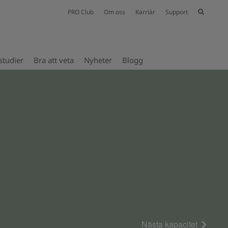
PRO Club
Om oss
Karriär
Support
studier
Bra att veta
Nyheter
Blogg
Nästa kapacitet