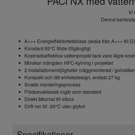
PACi NX med vattenv
Vi 
Denna banbrytand
A+++ Energieffektivitetsklass (skala från A+++ till D)
Konstant 55°C flöde tillgängligt
Kostnadseffektiva vattenprojekt tack vare lägre ko
Minskar mängden HFC-kylning i projektet
2 installationsmöjligheter (väggmonterad / golvståe
Kompakt och lätt enhetsdesign, endast 27 kg
Snabb monteringsprocess
Flödesvaktssats ingår som standard
Direkt åtkomst till elbox
Drift ner till -20°C utan glykol
Specifikationer