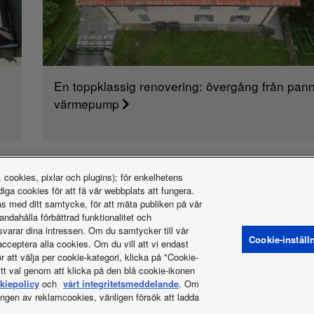
En toppklassig renovering: övergång från panna
värmepump
 cookies, pixlar och plugins); för enkelhetens
Bra att veta
iga cookies för att få vår webbplats att fungera.
as med ditt samtycke, för att mäta publiken på vår
handahålla förbättrad funktionalitet och
varar dina intressen. Om du samtycker till vår
Cookie-inställ
acceptera alla cookies. Om du vill att vi endast
 att välja per cookie-kategori, klicka på "Cookie-
itt val genom att klicka på den blå cookie-ikonen
Sekretessmeddelande
Policy för cookies
Data act
Nyheter
Energy
kiepolicy
och
vårt integritetsmeddelande
. Om
ningen av reklamcookies, vänligen försök att ladda
amrätt