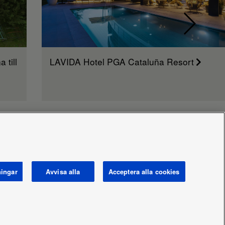
 till
LAVIDA Hotel PGA Cataluña Resort
ningar
Avvisa alla
Acceptera alla cookies
 labels
Area / Country