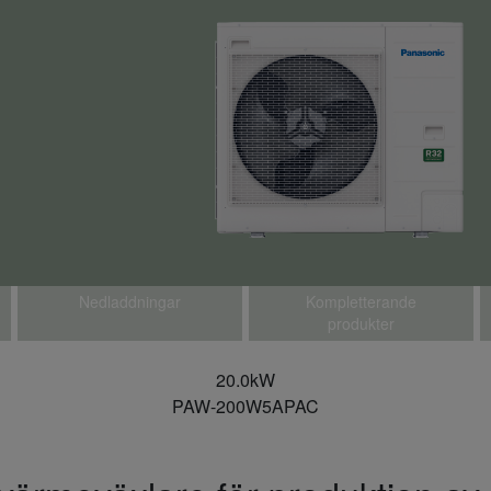
Nedladdningar
Kompletterande
produkter
20.0kW
PAW-200W5APAC