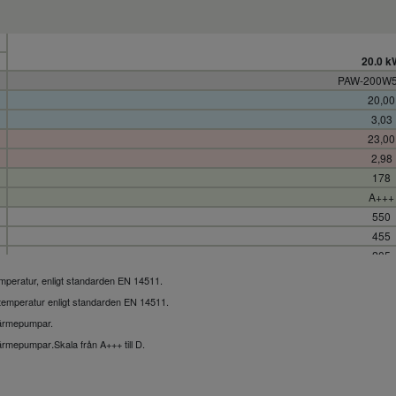
20.0 k
PAW-200W
20,00
3,03
23,00
2,98
178
A+++
550
455
205
27
emperatur, enligt standarden EN 14511
.
Male Thre
ttemperatur enligt standarden EN 14511
.
3,45
ärmepumpar
.
4,15
.
värmepumpar
Skala från A+++ till D.
Includ
Includ
U-200PZ