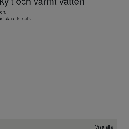
ylt och varmt vatten
ien.
niska alternativ.
Visa alla