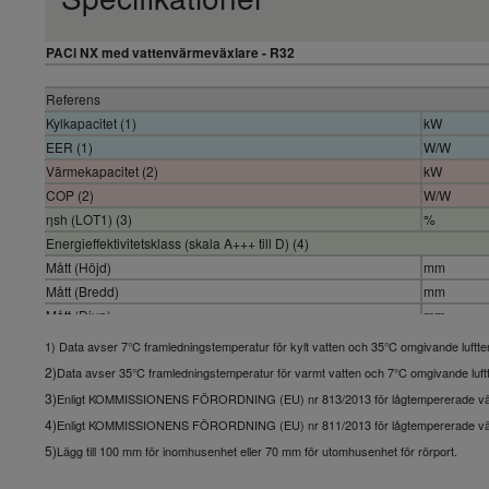
PACi NX med vattenvärmeväxlare - R32
Referens
Kylkapacitet (1)
kW
EER (1)
W/W
Värmekapacitet (2)
kW
COP (2)
W/W
ηsh (LOT1) (3)
%
Energieffektivitetsklass (skala A+++ till D) (4)
Mått (Höjd)
mm
Mått (Bredd)
mm
Mått (Djup)
mm
Nettovikt
kg
1) Data avser 7°C framledningstemperatur för kylt vatten och 35°C omgivande luftt
Vattenanslutning
Inch
2)
Data avser 35°C framledningstemperatur för varmt vatten och 7°C omgivande luf
Kylvattenflöde (∆T=5 K, 35 °C)
m³/h
3)
Enligt KOMMISSIONENS FÖRORDNING (EU) nr 813/2013 för lågtempererade v
Vattenflöde vid uppvärmning (∆T=5 K, 35 °C)
L/min
4)
Enligt KOMMISSIONENS FÖRORDNING (EU) nr 811/2013 för lågtempererade 
Flödesbrytare
5)
Lägg till 100 mm för inomhusenhet eller 70 mm för utomhusenhet för rörport.
Vattenfilter
Utomhusenhet