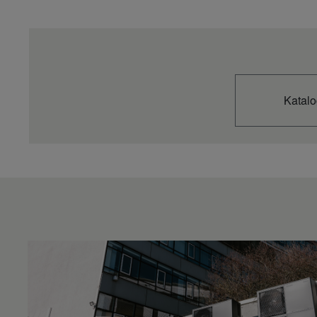
Ljudtryck utomhus (Kylning -Hi)
dB(A)
Ljudtryck utomhus (Uppvärmning -Hi)
dB(A)
Mått utomhus (höjd)
mm
Yttermått (bredd)
mm
Utomhusmått (djup)
mm
Nettovikt utomhus
kg
Katalo
Rördiameter (vätska)
Inch (mm)
Rördiameter (gas)
Inch (mm)
Rörlängdsintervall
m
Höjdskillnad (in/ut)
m
Rörlängd för extra gas
m
Extra gasmängd
g/m
Utloppstemperaturintervall för vatten (kylning – min)
°C
Utloppstemperaturintervall för vatten (kylning – max)
°C
Vattenutloppstemperaturintervall (Värme – Max)
°C
Driftområde (kylning – min.)
°C
Driftområde (kylning – max)
°C
Driftområde (uppvärmning – min)
°C
Driftområde (uppvärmning – max)
°C