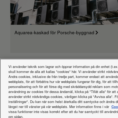
Aquarea-kaskad för Porsche-byggnad
Vi använder teknik som lagrar och öppnar information på din enhet (t.ex.
skull kommer de alla att kallas "cookies" här. Vi använder strikt nödvänd
Andra cookies, inklusive de från tredje part, kommer endast att använd
webbplats, för att förbättra hur vår webbplats fungerar för dig, för att till
personalisering och för att förse dig med skräddarsydd reklam som mots
användning av cookies för dessa ändamål, klicka på "Tillåt alla" för att 
använder strikt nödvändiga cookies, vänligen klicka på "Avvisa alla". För
Facebook
Instagram
Youtube
LinkedIn
inställningar". Du kan när som helst återkalla ditt samtycke och ändra d
Om oss
Kontakta oss
Webbplatskarta
Användarvillkor
längst ner till vänster på vår webbplats. Mer information finns i vår
Coo
vissa funktioner inte visas korrekt efter att du har samtyckt till använd
Upphovsrätt © 2026 Panasonic Marketing Europe GmbH Med ens
om sidan.