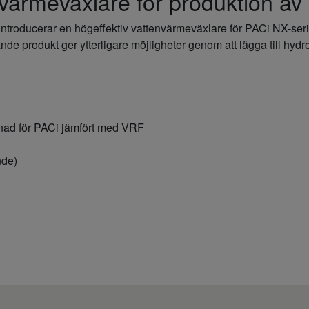
ärmeväxlare för produktion av k
introducerar en högeffektiv vattenvärmeväxlare för PACi NX-ser
e produkt ger ytterligare möjligheter genom att lägga till hydro
stnad för PACi jämfört med VRF
nde)