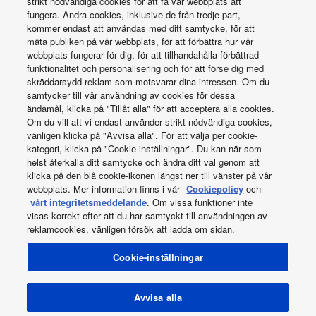
strikt nödvändiga cookies för att få vår webbplats att
Rekryteringsportal
fungera. Andra cookies, inklusive de från tredje part,
kommer endast att användas med ditt samtycke, för att
mäta publiken på vår webbplats, för att förbättra hur vår
webbplats fungerar för dig, för att tillhandahålla förbättrad
funktionalitet och personalisering och för att förse dig med
skräddarsydd reklam som motsvarar dina intressen. Om du
samtycker till vår användning av cookies för dessa
ändamål, klicka på "Tillåt alla" för att acceptera alla cookies.
Om du vill att vi endast använder strikt nödvändiga cookies,
vänligen klicka på "Avvisa alla". För att välja per cookie-
kategori, klicka på "Cookie-inställningar". Du kan när som
helst återkalla ditt samtycke och ändra ditt val genom att
klicka på den blå cookie-ikonen längst ner till vänster på vår
webbplats. Mer information finns i vår
Cookiepolicy
och
vårt integritetsmeddelande
. Om vissa funktioner inte
visas korrekt efter att du har samtyckt till användningen av
reklamcookies, vänligen försök att ladda om sidan.
Facebook
Instagram
Youtube
LinkedIn
Cookie-inställningar
Om oss
Kontakta oss
Webbplatskarta
Användarvillkor
Sekretessmeddelande
Policy för cookies
Data act
Nyheter
Energy labels
Avvisa alla
Area / Country