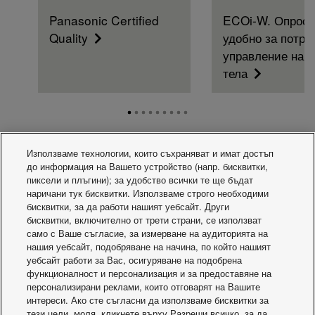
Panasonic Certified
ECOi-W. Опрост
Quality
удобно за потре
управление на 
тела
Използваме технологии, които съхраняват и имат достъп
до информация на Вашето устройство (напр. бисквитки,
Хладилна техника
пиксели и плъгини); за удобство всички те ще бъдат
наричани тук бисквитки. Използваме строго необходими
бисквитки, за да работи нашият уебсайт. Други
бисквитки, включително от трети страни, се използват
само с Ваше съгласие, за измерване на аудиторията на
нашия уебсайт, подобряване на начина, по който нашият
уебсайт работи за Вас, осигуряване на подобрена
функционалност и персонализация и за предоставяне на
персонализирани реклами, които отговарят на Вашите
интереси. Ако сте съгласни да използваме бисквитки за
тези цели, моля, кликнете върху Разреши всичко, за да