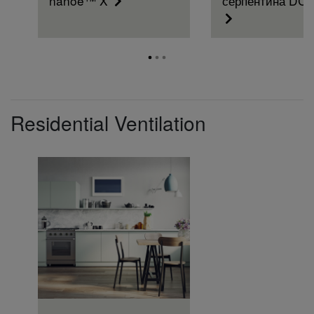
nanoe™ X
серпентина DC 
Residential Ventilation