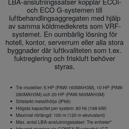
LBA-anslutningssatser kopplar ECOi-
och ECO G-systemen till
luftbehandlingsaggregaten med hjälp
av samma köldmediekrets som VRF-
systemet. En oumbärlig lösning för
hotell, kontor, serverrum eller alla stora
byggnader där luftkvaliteten som t.ex.
fuktreglering och friskluft behöver
styras.
Tre modeller: 5 HP (PAW-160MAH3M), 10 HP (PAW-
280MAH3M) och 20 HP (PAW-560MAH3M)
Slitstarkt metallhölje (IP66)
Högsta kapacitet per system: 60 hk (168 kW)
Maximal rörlängd: 100 m (120 m ekvivalent)
Max. antal LBA-anslutningssatser: Tre enheter*
Inbyggd styrning via CONEX Bluetooth® (CZ-