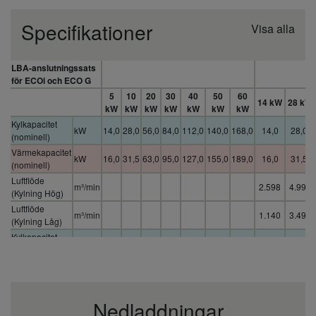
Specifikationer
Visa alla
LBA-anslutningssats
för ECOi och ECO G
5
10
20
30
40
50
60
14 kW
28 kW
kW
kW
kW
kW
kW
kW
kW
Kylkapacitet
kW
14,0
28,0
56,0
84,0
112,0
140,0
168,0
14,0
28,0
(nominell)
Värmekapacitet
kW
16,0
31,5
63,0
95,0
127,0
155,0
189,0
16,0
31,5
(nominell)
Luftflöde
m³/min
2.598
4.998
(Kylning Hög)
Luftflöde
m³/min
1.140
3.498
(Kylning Låg)
Kylkapacitet
kW
14,0
28,0
56,0
84,0
112,0
140,0
168,0
14,0
28,0
(nominell)
Rördiameter
Inch
3/8
3/8
(vätska)
(mm)
(9,52)
(9,52)
Rördiameter
Inch
5/8
7/8
Nedladdningar
(gas)
(mm)
(15,88)
(22,22)