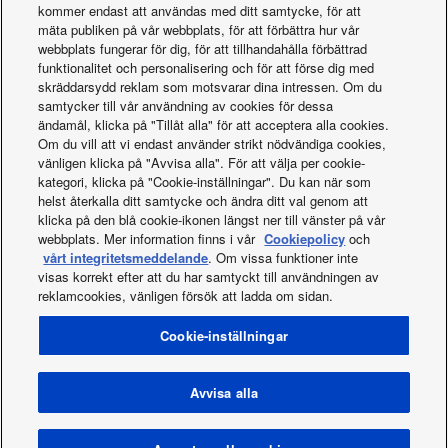
kommer endast att användas med ditt samtycke, för att
mäta publiken på vår webbplats, för att förbättra hur vår
webbplats fungerar för dig, för att tillhandahålla förbättrad
funktionalitet och personalisering och för att förse dig med
skräddarsydd reklam som motsvarar dina intressen. Om du
samtycker till vår användning av cookies för dessa
ändamål, klicka på "Tillåt alla" för att acceptera alla cookies.
Om du vill att vi endast använder strikt nödvändiga cookies,
Nya VRF-system,
vänligen klicka på "Avvisa alla". För att välja per cookie-
kategori, klicka på "Cookie-inställningar". Du kan när som
ECOi EX
helst återkalla ditt samtycke och ändra ditt val genom att
klicka på den blå cookie-ikonen längst ner till vänster på vår
webbplats. Mer information finns i vår
Cookiepolicy
och
vårt integritetsmeddelande
. Om vissa funktioner inte
visas korrekt efter att du har samtyckt till användningen av
reklamcookies, vänligen försök att ladda om sidan.
Facebook
Instagram
Youtube
LinkedIn
Cookie-inställningar
Om oss
Kontakta oss
Webbplatskarta
Användarvillkor
Sekretessmeddelande
Policy för cookies
Data act
Nyheter
Energy labels
Avvisa alla
Area / Country
Upphovsrätt © 2026 Panasonic Marketing Europe GmbH Med