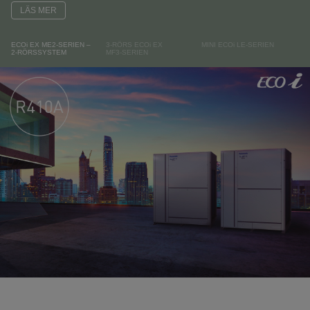
LÄS MER
ECOi EX ME2-SERIEN –
3-RÖRS ECOi EX
MINI ECOi LE-SERIEN
2-RÖRSSYSTEM
MF3-SERIEN