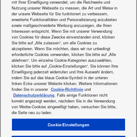
mit Ihrer Einwilligung verwendet, um die Reichweite und
Nutzung unserer Webseite zu messen, die Art und Weise in
der unsere Webseite für Sie funktionert zu verbessern,
erweiterte Funktionalitäten und Personalisierung anzubieten
sowie maßgeschneiderte Werbung anzuzeigen, die Ihren
Interessen entspricht. Wenn Sie mit unserer Verwendung
von Cookies für diese Zwecke einverstanden sind, klicken
Sie bitte auf „Alle zulassen“, um alle Cookies zu
PRO Club – Hier
PRO Awards
akzeptieren. Wenn Sie möchten, dass wir nur unbedingt
erforderliche Cookies verwenden, klicken Sie bitte auf „Alle
registrieren
Anmeldekriterie
ablehnen“. Um einzelne Cookie-Kategorien auszuwählen,
klicken Sie bitte auf „Cookie-Einstellungen“. Sie können Ihre
Einwilligung jederzeit widerrufen und Ihre Auswahl ändern,
indem Sie auf das blaue Cookie-Symbol in der unteren
linken Ecke unserer Website klicken. Weitere Informationen
finden Sie in unserer
Cookie-Richtlinie
und
Datenschutzerklärung
. Falls einige Funktionen nicht
korrekt angezeigt werden, nachdem Sie in die Verwendung
Facebook
Instagram
Youtube
LinkedIn
von Werbe-Cookies eingewilligt haben, versuchen Sie bitte,
die Seite neu zu laden.
Über uns
Kontakt & Support
Sitemap
Nutzungsbedingungen
Datenschutzbestimmung
Cookie-Einstellungen
Richtlinien zur Nutzung von Cookies
Data act
Neuig­keiten
Energiekennzeichnungen